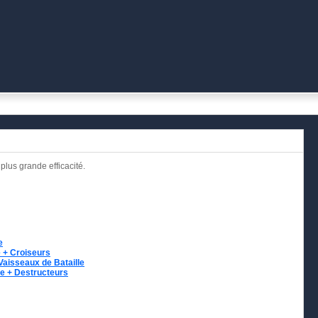
plus grande efficacité.
e
e + Croiseurs
Vaisseaux de Bataille
le + Destructeurs