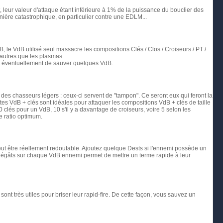
t, leur valeur d'attaque étant inférieure à 1% de la puissance du bouclier des
manière catastrophique, en particulier contre une EDLM...
dB, le VdB utilisé seul massacre les compositions Clés / Clos / Croiseurs / PT /
s autres que les plasmas.
 et éventuellement de sauver quelques VdB.
des chasseurs légers : ceux-ci servent de "tampon". Ce seront eux qui feront la
tes VdB + clés sont idéales pour attaquer les compositions VdB + clés de taille
clés pour un VdB, 10 s'il y a davantage de croiseurs, voire 5 selon les
e ratio optimum.
eut être réellement redoutable. Ajoutez quelque Dests si l'ennemi possède un
e dégâts sur chaque VdB ennemi permet de mettre un terme rapide à leur
ont très utiles pour briser leur rapid-fire. De cette façon, vous sauvez un