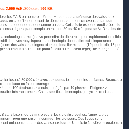
los, 2.000 VdB, 200 dest, 100 BB.
elles clés / VdB en nombre inférieur. A noter que la présence des vaisseaux
clages en ce qu'ils permettent de démolir rapidement un éventuel tampon
 aussi au joueur de raider comme un porc. Cette flotte est donc équilibrée, elle
vaisseaux légers, par exemple un ratio de 20 ou 40 clés pour un VdB au lieu de
 la technologie arme (qui va permettre de détruire le plus rapidement possible
tabilité de vos recyclages). La technologie de bouclier est d'importance
se) sont des vaisseaux légers et ont un bouclier minable (10 pour le clé, 15 pour
gie bouclier n'ajoute qu'un point à celui du chasseur léger), ne change rien à
cycler jusqu'à 20.000 clés avec des pertes totalement insignifiantes. Beaucoup
c du croiseur on fait un carnage...
sez à quai 100 destructeurs seuls, protégés par 40 plasmas. Eloignez vos
raitre très rapidement. Callez une flotte, interceptez, recyclez, c'est tout
ans lasers lourds ni croiseurs. Le clé utilisé seul est l'arme la plus
aignent - pour une raison inconnue - les croiseurs. Ces flottes sont
ncent uniquement dans des vaisseaux lourds. Une flotte full clés est également