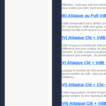
Attention :
Quel que soit leur nombr
deux unités sus-cités, leurs tirs r
III) Attaque au Full Vd
Cette composition est à utiliser co
GT / recycleurs / VdB sans perte, e
Ajouter les BB et les dest si il y
IV) Attaque Clé + VdB 
Utile lorsque le nombre de VdB enn
différence lors d'un combat. Ils a
moindre. Si votre ennemi possède t
situations (par exemple : les plan
V) Attaque Clé + VdB 
Lorsque le nombre de clés ennemis 
grand nombre de VdB : dans les der
existence.
VI) Attaque Clé + Clo 
Cette organisation est utile lorsqu
grand nombre de vos chasseurs lé
VII) Attaque Clé + VdB