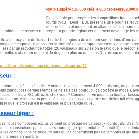
Ratio suggéré :
20.000 clés, 4.000 croiseurs, 2.000 c
Flotte idéale pour recycler les compositions traditionn
lourds (VdB + Dest + BB), présence utile pour les recy
défensif sur la planète dont on attaque la flotte, permet
de raider et de recycler (un recycleur pur privilégiant certainement davantage les 
ile à un recycleur de flottes. Les technologies à développer seront donc d'une part
ologie de coque (qui va assurer la stabilité de vos propres vaisseaux et donc la ren
ilisés par un recycleur de flottes (26 vaisseaux sur 28 selon le ratio que je préconi
ur permettre d'absorber un point de dégât de plus ou de moins (Un niveau de technolo
s utiliser tels vaisseaux plutôt que tels autres ??
seur :
ombreuses) flottes full clés. A noter qu'avec seulement 4.000 croiseurs, on peut re
seuls (surtout ces derniers temps, je ne sais pas pourquoi, ça doit être la mode ), ave
flottes full clés à RC, attirez-le chez vous !! Comment ? En jouant au bouley : lais
aser lourd. Attendez un peu, et à tous les coups vous verrez des flottes full clés appa
liser que le croiseur est le vaisseau le plus rapide du jeu.
asseur léger :
des flottes composées exclusivement ou presque de vaisseaux lourds : BB, Dest, VdB s
qui ne construisent pas de lasers lourds (jugé "peu rentables", parait-il) et qui déd
 les compositions de raideurs purs qui ne construisent pas de tampons et qui fina
lé inférieure en nombre.