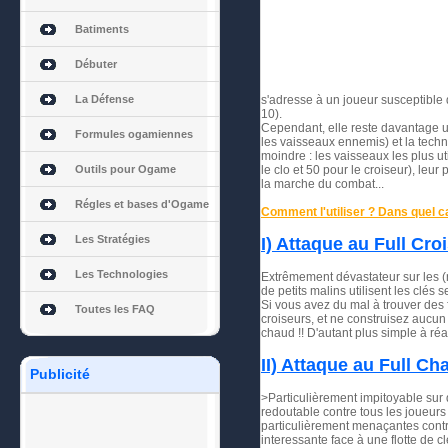
Batiments
Débuter
La Défense
s'adresse à un joueur susceptible 
10).
Cependant, elle reste davantage ut
Formules ogamiennes
les vaisseaux ennemis) et la techn
moindre : les vaisseaux les plus ut
Outils pour Ogame
le clo et 50 pour le croiseur), le
la marche du combat...
Régles et bases d'Ogame
Comment l'utiliser ? Dans quel ca
Les Stratégies
I) Attaque au Full Croi
Les Technologies
Extrêmement dévastateur sur les (n
de petits malins utilisent les clés 
Si vous avez du mal à trouver des 
Toutes les FAQ
croiseurs, et ne construisez aucun l
chaud !! D'autant plus simple à réa
II) Attaque au Full Ch
Publicité
>Particulièrement impitoyable sur 
redoutable contre tous les joueurs 
particulièrement menaçantes contre
interessante face à une flotte de c