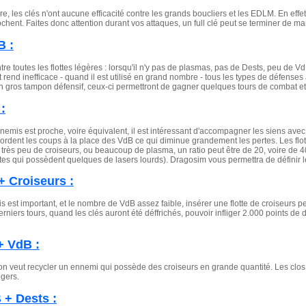
e, les clés n'ont aucune efficacité contre les grands boucliers et les EDLM. En effe
icochent. Faites donc attention durant vos attaques, un full clé peut se terminer de 
B :
ntre toutes les flottes légères : lorsqu'il n'y pas de plasmas, pas de Dests, peu de V
t rend inefficace - quand il est utilisé en grand nombre - tous les types de défense
 a un gros tampon défensif, ceux-ci permettront de gagner quelques tours de combat
:
emis est proche, voire équivalent, il est intéressant d'accompagner les siens avec 
bsordent les coups à la place des VdB ce qui diminue grandement les pertes. Les flot
rès peu de croiseurs, ou beaucoup de plasma, un ratio peut être de 20, voire de 40 
ètes qui possèdent quelques de lasers lourds). Dragosim vous permettra de définir l
+ Croiseurs :
est important, et le nombre de VdB assez faible, insérer une flotte de croiseurs p
niers tours, quand les clés auront été déffrichés, pouvoir infliger 2.000 points d
+ VdB :
'on veut recycler un ennemi qui possède des croiseurs en grande quantité. Les clos s
gers.
 + Dests :