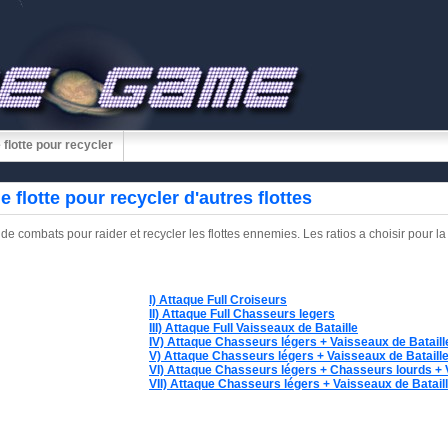
 flotte pour recycler
e flotte pour recycler d'autres flottes
de combats pour raider et recycler les flottes ennemies. Les ratios a choisir pour la 
I) Attaque Full Croiseurs
II) Attaque Full Chasseurs legers
III) Attaque Full Vaisseaux de Bataille
IV) Attaque Chasseurs légers + Vaisseaux de Bataill
V) Attaque Chasseurs légers + Vaisseaux de Bataill
VI) Attaque Chasseurs légers + Chasseurs lourds + 
VII) Attaque Chasseurs légers + Vaisseaux de Batail